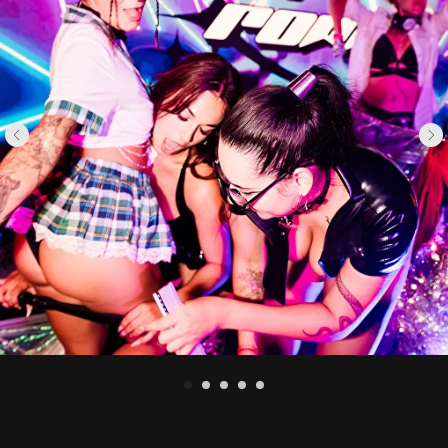
consent principles fully apply.
NEPŘIJÍMÁME:
Džíny, běžné kalhoty, bílé košile, obleky,
CZECH VERSION
koktejlové šaty.
Tato výroční edice přináší rozšířenou atmosféru,
vylepšené herní zóny a největší oslavu našeho prvního
roku v Praze!
Herní zóny
– rozšířené, přepracované, vybavené
novým českým play vybavením
Výroční workshopy
– speciální show a
interaktivní stanoviště
Hudební cesta
– od deep house až po techno,
rytmus celé noci
Bezpečný prostor
s naším zkušeným týmem,
který na vás dohlíží
Náramky:
červený - nejsem připraven/a hrát,