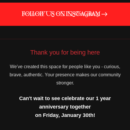
žlutý - nejsem si jistý/á, zelený - otevřený/á hře
FOLLOW US ON INSTAGRAM
Párová zóna (NOVINKA)
Poprvé v historii
Kinky Fridays představujeme samostatnou
herní zónu určenou výhradně pro páry a ženy.
Nachází se v novém patře klubu a je vytvořena
pro větší komfort, intimitu a klidnější atmosféru.
Thank you for being here
Vstup je kontrolovaný: sólo muži mohou
We've created this space for people like you - curious,
vstoupit pouze s ženou nebo se souhlasem
brave, authentic. Your presence makes our community
páru. Platí zde stejná pravidla a principy
stronger.
souhlasu jako ve všech ostatních zónách.
Can't wait to see celebrate our 1 year
anniversary together
on Friday, January 30th!